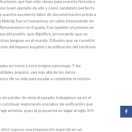
tuciones que han sido claves para nuestra historia y
omo buen ejemplo de ello y como candidato perfecto
 a vuestra excelente labor de documentación previa a
ue Nebrija fue un humanista, un sabio interesando en
l Renacimiento en España. Fue también el primero en
ngua del pueblo, que dignificó, provocando que se
 otras lenguas en el mundo. Difusión que se convirtió
ón del imperio español y la unificación del territorio
adas en torno a este insigne personaje. Y las
ltiples ángulos, van más allá de los datos
tos de su vida para ayudar a completar el retrato
 sin perder de vista el pasado, trabajamos ya en el
continuar explorando esa labor de unificación que
aje anterior, pues la propuesta es viajar al siglo XIII
Face
te años supuso una preparación especial en un