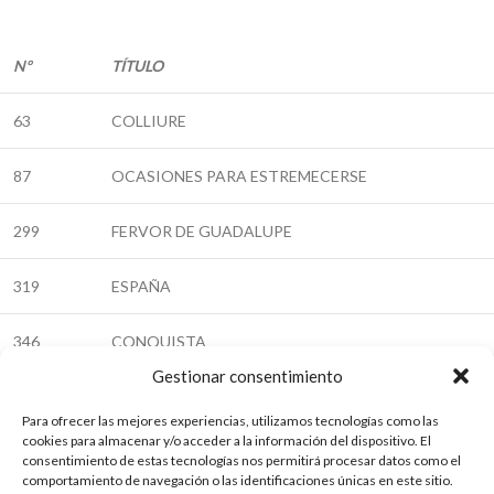
Nº
TÍTULO
63
COLLIURE
87
OCASIONES PARA ESTREMECERSE
299
FERVOR DE GUADALUPE
319
ESPAÑA
346
CONQUISTA
Gestionar consentimiento
354
LOS VERSOS QUE YO ESCRIBO
Para ofrecer las mejores experiencias, utilizamos tecnologías como las
cookies para almacenar y/o acceder a la información del dispositivo. El
458
YO CONTIGO, TÚ CONMIGO
consentimiento de estas tecnologías nos permitirá procesar datos como el
comportamiento de navegación o las identificaciones únicas en este sitio.