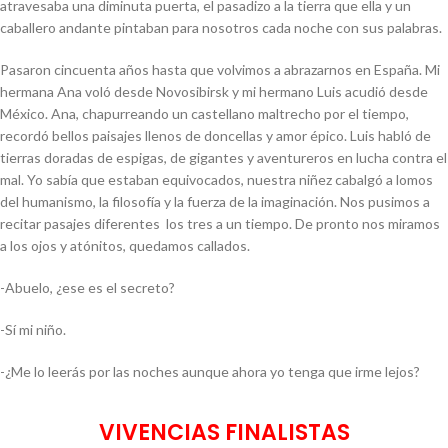
atravesaba una diminuta puerta, el pasadizo a la tierra que ella y un
caballero andante pintaban para nosotros cada noche con sus palabras.
Pasaron cincuenta años hasta que volvimos a abrazarnos en España. Mi
hermana Ana voló desde Novosibirsk y mi hermano Luis acudió desde
México. Ana, chapurreando un castellano maltrecho por el tiempo,
recordó bellos paisajes llenos de doncellas y amor épico. Luis habló de
tierras doradas de espigas, de gigantes y aventureros en lucha contra el
mal. Yo sabía que estaban equivocados, nuestra niñez cabalgó a lomos
del humanismo, la filosofía y la fuerza de la imaginación. Nos pusimos a
recitar pasajes diferentes los tres a un tiempo. De pronto nos miramos
a los ojos y atónitos, quedamos callados.
-Abuelo, ¿ese es el secreto?
-Sí mi niño.
-¿Me lo leerás por las noches aunque ahora yo tenga que irme lejos?
VIVENCIAS FINALISTAS