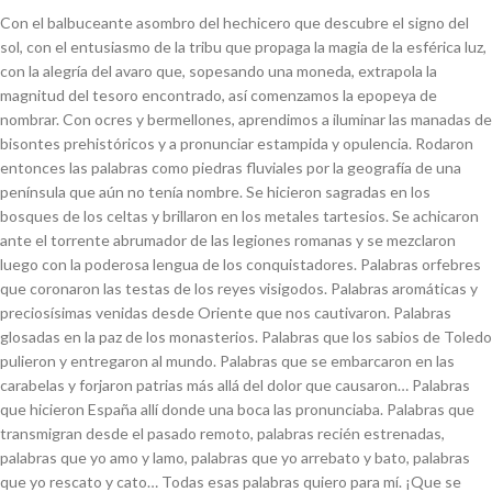
Con el balbuceante asombro del hechicero que descubre el signo del
sol, con el entusiasmo de la tribu que propaga la magia de la esférica luz,
con la alegría del avaro que, sopesando una moneda, extrapola la
magnitud del tesoro encontrado, así comenzamos la epopeya de
nombrar. Con ocres y bermellones, aprendimos a iluminar las manadas de
bisontes prehistóricos y a pronunciar estampida y opulencia. Rodaron
entonces las palabras como piedras fluviales por la geografía de una
península que aún no tenía nombre. Se hicieron sagradas en los
bosques de los celtas y brillaron en los metales tartesios. Se achicaron
ante el torrente abrumador de las legiones romanas y se mezclaron
luego con la poderosa lengua de los conquistadores. Palabras orfebres
que coronaron las testas de los reyes visigodos. Palabras aromáticas y
preciosísimas venidas desde Oriente que nos cautivaron. Palabras
glosadas en la paz de los monasterios. Palabras que los sabios de Toledo
pulieron y entregaron al mundo. Palabras que se embarcaron en las
carabelas y forjaron patrias más allá del dolor que causaron… Palabras
que hicieron España allí donde una boca las pronunciaba. Palabras que
transmigran desde el pasado remoto, palabras recién estrenadas,
palabras que yo amo y lamo, palabras que yo arrebato y bato, palabras
que yo rescato y cato… Todas esas palabras quiero para mí. ¡Que se